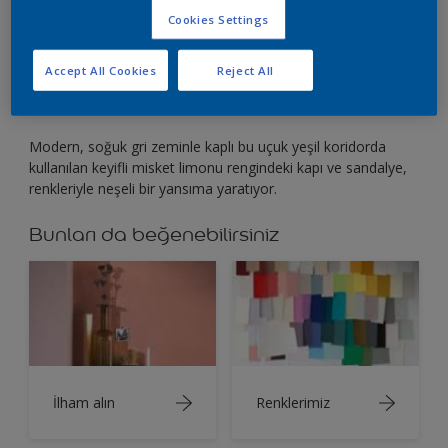
Taze, neşeli bir görüntü için lezzetli misket
Cookies Settings
limonunu uçuk yeşille birleştirin
Accept All Cookies
Reject All
Modern, soğuk gri zeminle kaplı bu uçuk yeşil koridorda
kullanılan keyifli misket limonu rengindeki kapı ve sandalye,
renkleriyle neşeli bir yansıma yaratıyor.
Bunları da beğenebilirsiniz
İlham alın
Renklerimiz