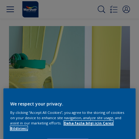
We respect your privacy.
Evinizi bahar renkleriyle
By clicking “Accept All Cookies”, you agree to the storing of cookies
aydınlatın
on your device to enhance site navigation, analyze site usage, and
assist in our marketing efforts.
Daha fazla bilgi için Çerez
Bildirimi.