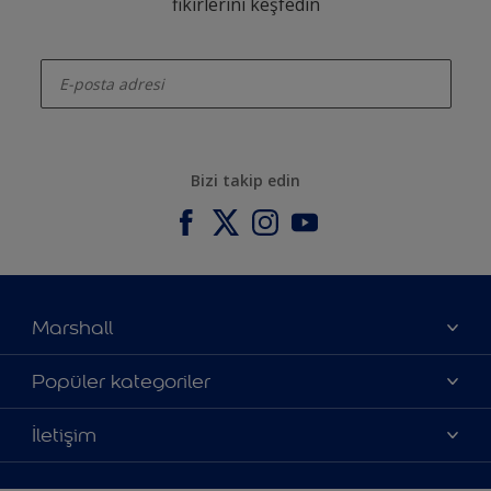
fikirlerini keşfedin
enter-your-email
Bizi takip edin
Marshall
Hakkımızda
Popüler kategoriler
Yatırımcı İlişkileri
Renklerimiz
İletişim
Bilgi Toplum Hizmetleri
Ürünlerimiz
Bize ulaşın
Erişilebilirlik