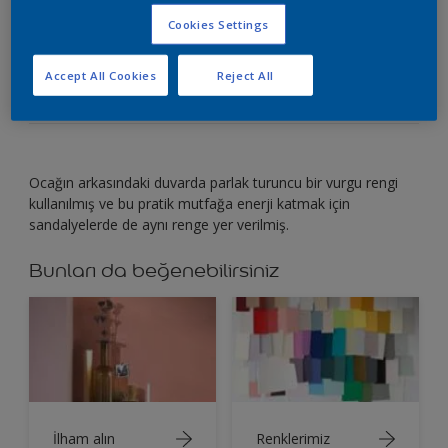
Cookies Settings
Düz bir mutfağa enerji katmak için vurgulayıcı
parlak bir renk kullanın
Accept All Cookies
Reject All
Ocağın arkasındaki duvarda parlak turuncu bir vurgu rengi
kullanılmış ve bu pratik mutfağa enerji katmak için
sandalyelerde de aynı renge yer verilmiş.
Bunları da beğenebilirsiniz
İlham alın
Renklerimiz