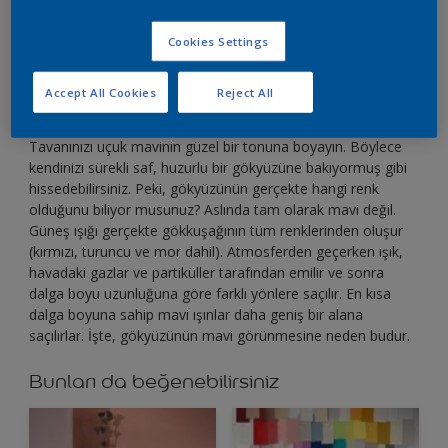
Gökyüzüne bakın; gördüğünüz şey aslında bir
illüzyon!
Cookies Settings
Accept All Cookies
Reject All
Tavanınızı uçuk mavinin güzel bir tonuna boyayın. Böylece
kendinizi sürekli saf, huzurlu bir gökyüzüne bakıyormuş gibi
hissedebilirsiniz. Peki, gökyüzünün gerçekte hangi renk
olduğunu biliyor musunuz? Aslında tam olarak mavi değil.
Güneş ışığı gerçekte gökkuşağının tüm renklerinden oluşur
(kırmızı, turuncu ve mor dahil). Atmosferden geçerken ışık,
havadaki gazlar ve partiküller tarafından emilir ve sonra
dalga boyu uzunluğuna göre farklı yönlere saçılır. En kısa
dalga boyuna sahip mavi ışınlar daha geniş bir alana
saçılırlar. İşte, gökyüzünün mavi görünmesine neden budur.
Bunları da beğenebilirsiniz