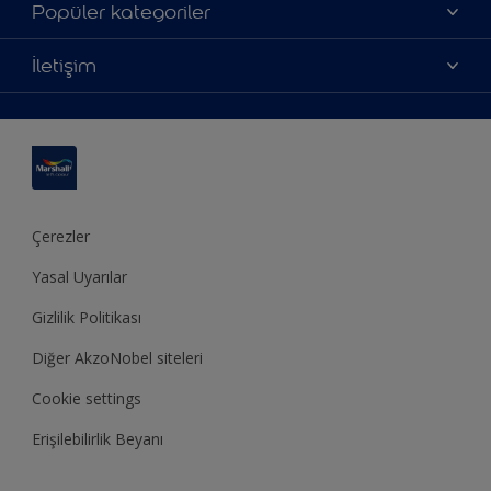
Hakkımızda
Popüler kategoriler
Yatırımcı İlişkileri
Renklerimiz
İletişim
Bilgi Toplum Hizmetleri
Ürünlerimiz
Bize ulaşın
Erişilebilirlik
İlham alın
Bir bayi bul
Renk Doğrulama
Dekorasyon önerisi
Site haritası
Teknik Bülten
Ustamburada
Sürdürülebilirlik
Çerezler
Yasal Uyarılar
Gizlilik Politikası
Diğer AkzoNobel siteleri
Cookie settings
Erişilebilirlik Beyanı