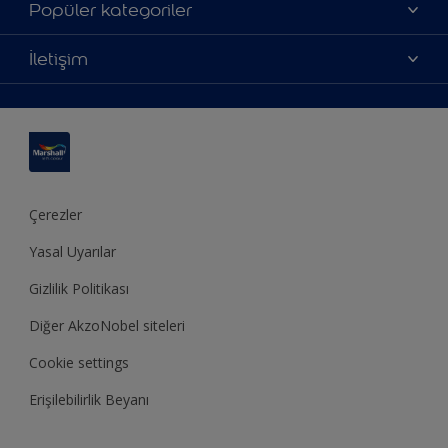
Hakkımızda
Popüler kategoriler
Yatırımcı İlişkileri
Renklerimiz
İletişim
Bilgi Toplum Hizmetleri
Ürünlerimiz
Bize ulaşın
Erişilebilirlik
İlham alın
Bir bayi bul
Renk Doğrulama
Dekorasyon önerisi
Site haritası
Teknik Bülten
Ustamburada
Sürdürülebilirlik
Çerezler
Yasal Uyarılar
Gizlilik Politikası
Diğer AkzoNobel siteleri
Cookie settings
Erişilebilirlik Beyanı