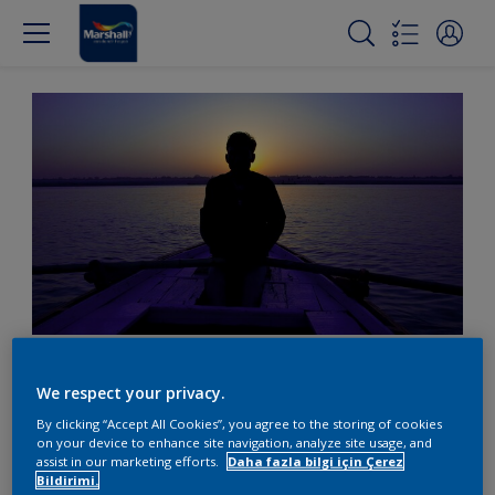
Huzurun sırrı mor
We respect your privacy.
By clicking “Accept All Cookies”, you agree to the storing of cookies
on your device to enhance site navigation, analyze site usage, and
Gevşemek için bir yer arıyorsanız, mor bir odayı
assist in our marketing efforts.
Daha fazla bilgi için Çerez
Bildirimi.
deneyin.