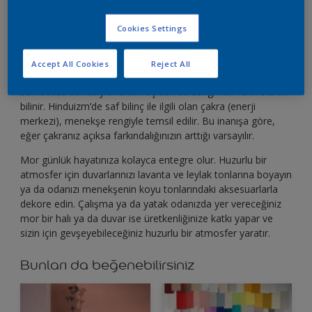
Cookies Settings
Accept All Cookies
Reject All
Mor sezgi, farkındalık ve aydınlanma gibi kavramları
sembolize etmesiyle ruhani açıdan da zengin bir renk olarak
bilinir. Hinduizm’de saf bilinç ile ilgili olan çakra (enerji
merkezi), menekşe rengiyle temsil edilir. Bu inanışa göre,
eğer çakranız açıksa farkındalığınızın arttığı varsayılır.
Mor günlük hayatınıza kolayca entegre olur. Huzurlu bir
atmosfer için duvarlarınızı lavanta ve leylak tonlarına boyayın
ya da odanızı menekşenin koyu tonlarındaki aksesuarlarla
dekore edin. Çalışma ya da yatak odanızda yer vereceğiniz
mor bir halı ya da duvar ise üretkenliğinize katkı yapar ve
sizin için gevşeyebileceğiniz huzurlu bir atmosfer yaratır.
Bunları da beğenebilirsiniz