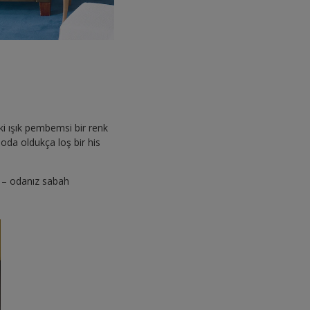
ki ışık pembemsi bir renk
oda oldukça loş bir his
n – odanız sabah