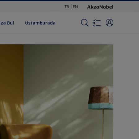
TR
EN
za Bul
Ustamburada