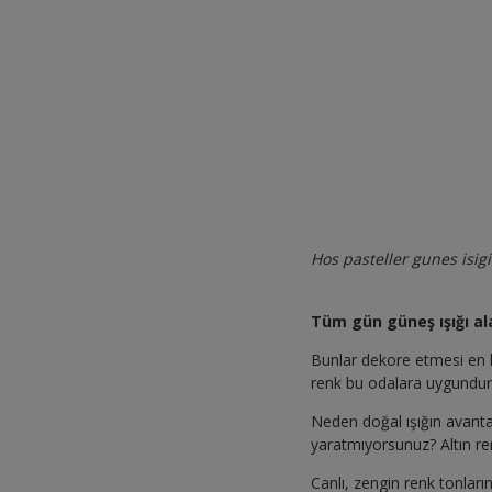
Hos pasteller gunes isigi
Tüm gün güneş ışığı al
Bunlar dekore etmesi en k
renk bu odalara uygundur
Neden doğal ışığın avantaj
yaratmıyorsunuz? Altın ren
Canlı, zengin renk tonları