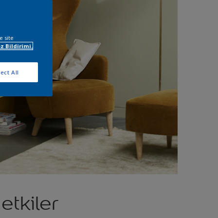
e site
z Bildirimi.
ect All
etkiler