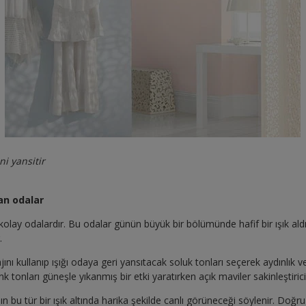
ni yansitir
an odalar
olay odalardır. Bu odalar günün büyük bir bölümünde hafif bir ışık al
.
ını kullanıp ışığı odaya geri yansıtacak soluk tonları seçerek aydınlık v
k tonları güneşle yıkanmış bir etki yaratırken açık maviler sakinleştiric
nın bu tür bir ışık altında harika şekilde canlı görüneceği söylenir. Do