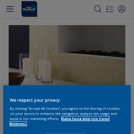
We respect your privacy.
Karamsar maviyi uçuk
By clicking “Accept All Cookies”, you agree to the storing of cookies
sarıyla dengeleyin
on your device to enhance site navigation, analyze site usage, and
assist in our marketing efforts.
Daha fazla bilgi için Çerez
Bildirimi.