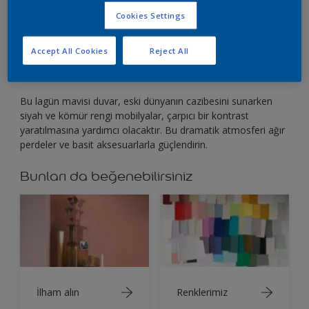
Cesur bir görünüm yaratmak için bu çarpıcı renk
Cookies Settings
tonları ile kontrast oluşturun.
Accept All Cookies
Reject All
Bu lagün mavisi duvar, eski dünyanın cazibesini sunarken
siyah ve kömür rengi mobilyalar, çarpıcı bir kontrast
yaratılmasına yardımcı olacaktır. Bu dramatik atmosferi ağır
perdeler ve basit aksesuarlarla güçlendirin.
Bunları da beğenebilirsiniz
İlham alın
Renklerimiz