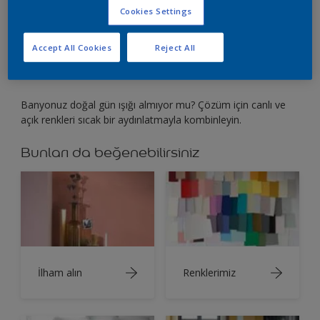
Banyodaki karanlığa ahenkli renk uyumuyla son
Cookies Settings
verin.
Accept All Cookies
Reject All
Banyonuz doğal gün ışığı almıyor mu? Çözüm için canlı ve
açık renkleri sıcak bir aydınlatmayla kombinleyin.
Bunları da beğenebilirsiniz
İlham alın
Renklerimiz