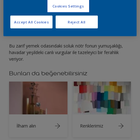
Canlandırıcı yeşil vurguların yatıştırıcı nötrleri
Cookies Settings
ortaya çıkarmasına izin verin
Accept All Cookies
Reject All
Bu zarif yemek odasındaki soluk nötr fonun yumuşaklığı,
havadar yeşildeki canlı vurgular ile tazeleyici bir ferahlık
veriyor.
Bunları da beğenebilirsiniz
İlham alın
Renklerimiz