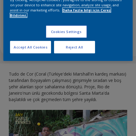
Brazil - Rio de Janeiro
on your device to enhance site navigation, analyze site usage, and
assist in our marketing efforts.
Daha fazla bilgi için Çerez
Bildirimi.
Brezilya'nın gecekondu bölgesindeki alanlar spor
Cookies Settings
sahasına dönüştü
Accept All Cookies
Reject All
Tudo de Cor (Coral (Türkiye'deki Marshall'ın kardeş markası)
tarafından Boyayalım çalışması) girişimiyle sıradan ve boş
şehir alanları spor sahalarına dönüştü. Proje, Rio de
Janeiro'nun ünlü gecekondu bölgesi Santa Marta'da
başlatıldı ve çok geçmeden tüm şehre yayıldı.