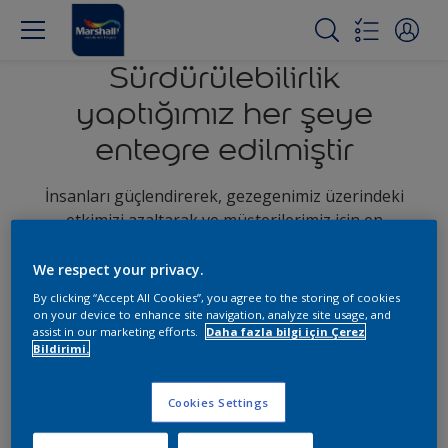
Sürdürülebilirlik
yaptığımız her şeye
entegre edilmiştir
İnsanları güçlendirerek, gezegenimiz üzerindeki
etkimizi azaltarak ve müşterilerimiz için en
sürdürülebilir çözümleri sunmak için sürekli olarak
yenilikler yapıyoruz.Bu yüzden sürdürülebilir iş
We respect your privacy.
yaklaşımımızı İnsanlar. Dünya. Boya. olarak
By clicking “Accept All Cookies”, you agree to the storing of cookies
benimsiyoruz.
on your device to enhance site navigation, analyze site usage, and
assist in our marketing efforts.
Daha fazla bilgi için Çerez
Bildirimi.
Cookies Settings