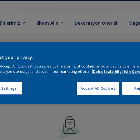
ünlerimiz
İlham Alın
Dekorasyon Önerisi
Mağa
ct your privacy.
ngellendi
 “Accept All Cookies”, you agree to the storing of cookies on your device to enhanc
analyze site usage, and assist in our marketing efforts.
Daha fazla bilgi için Çere
 Settings
Accept All Cookies
Rej