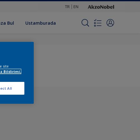
TR
EN
za Bul
Ustamburada
e site
z Bildirimi.
ect All