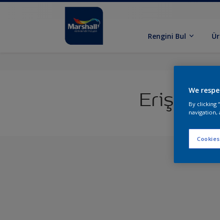
Rengini Bul
Ür
We respe
Erişim e
By clicking
navigation, 
Cookies