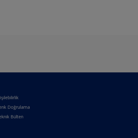
işilebilirlik
enk Doğrulama
eknik Bülten