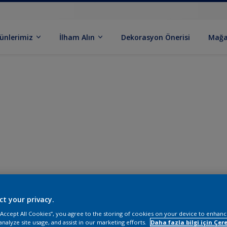
ünlerimiz
İlham Alın
Dekorasyon Önerisi
Mağa
ct your privacy.
 “Accept All Cookies”, you agree to the storing of cookies on your device to enhanc
analyze site usage, and assist in our marketing efforts.
Daha fazla bilgi için Çere