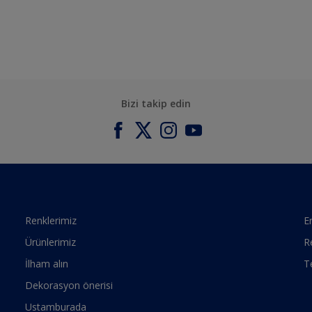
Bizi takip edin
Renklerimiz
Er
Ürünlerimiz
R
İlham alın
T
Dekorasyon önerisi
Ustamburada