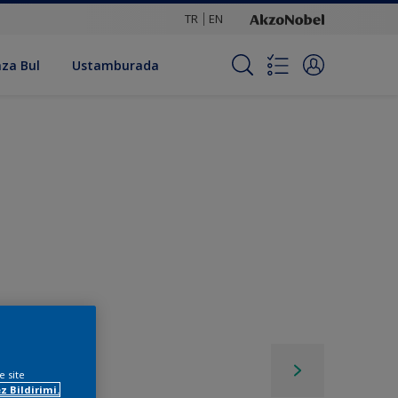
TR
EN
za Bul
Ustamburada
e site
z Bildirimi.