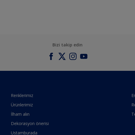
Bizi takip edin
Renklerimiz
Er
Ürünlerimiz
R
İlham alın
T
Dekorasyon önerisi
Ustamburada