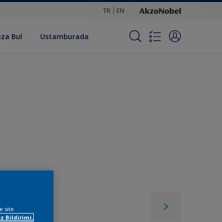
TR
EN
za Bul
Ustamburada
e site
z Bildirimi.