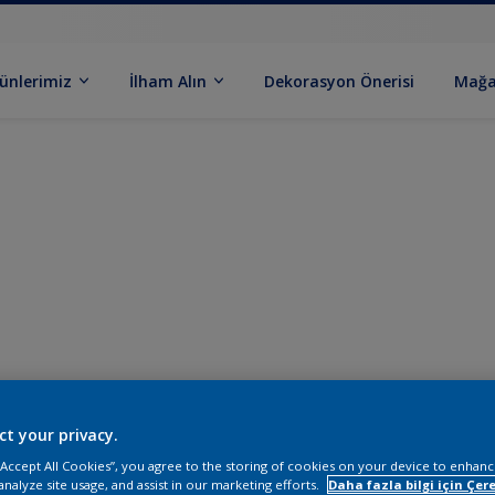
ünlerimiz
İlham Alın
Dekorasyon Önerisi
Mağa
ct your privacy.
 “Accept All Cookies”, you agree to the storing of cookies on your device to enhanc
analyze site usage, and assist in our marketing efforts.
Daha fazla bilgi için Çere