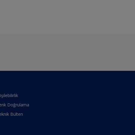
işilebilirlik
enk Doğrulama
eknik Bülten