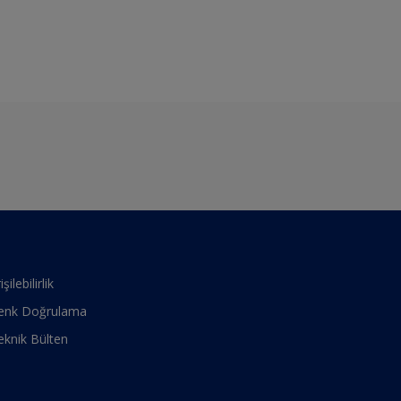
işilebilirlik
enk Doğrulama
eknik Bülten