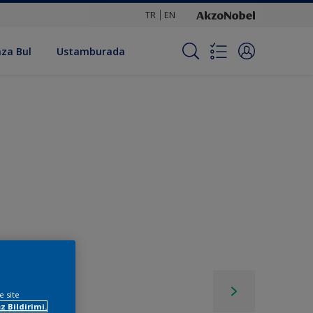
TR
EN
za Bul
Ustamburada
e site
z Bildirimi.