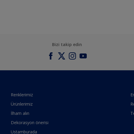
Bizi takip edin
Renklerimiz
Er
Ürünlerimiz
R
İlham alın
T
Dekorasyon önerisi
Ustamburada