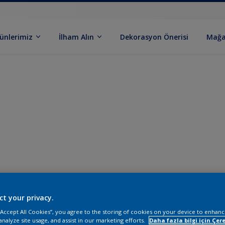
ünlerimiz
İlham Alın
Dekorasyon Önerisi
Mağa
ct your privacy.
 “Accept All Cookies”, you agree to the storing of cookies on your device to enhanc
analyze site usage, and assist in our marketing efforts.
Daha fazla bilgi için Çere