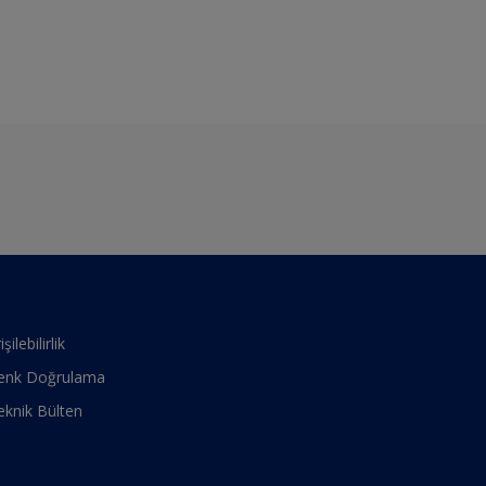
işilebilirlik
enk Doğrulama
eknik Bülten