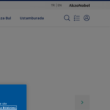
TR
EN
za Bul
Ustamburada
e site
z Bildirimi.