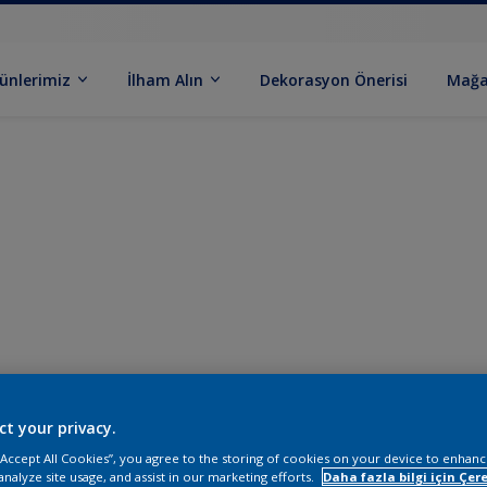
ünlerimiz
İlham Alın
Dekorasyon Önerisi
Mağa
ct your privacy.
 “Accept All Cookies”, you agree to the storing of cookies on your device to enhanc
analyze site usage, and assist in our marketing efforts.
Daha fazla bilgi için Çere