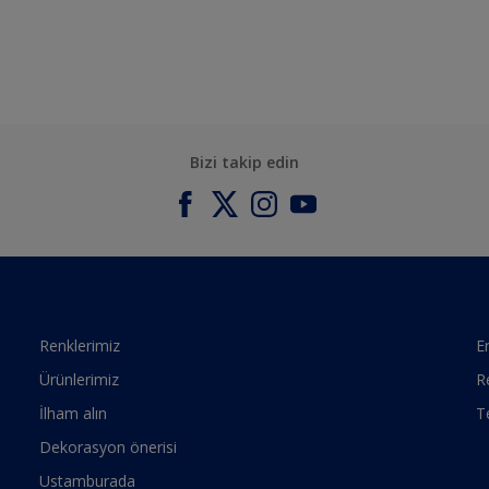
Bizi takip edin
Renklerimiz
Er
Ürünlerimiz
R
İlham alın
T
Dekorasyon önerisi
Ustamburada