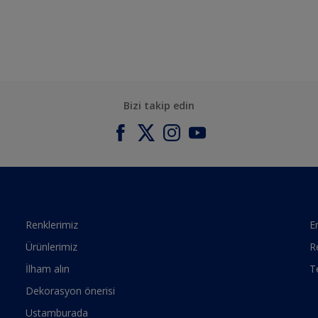
Bizi takip edin
Renklerimiz
Er
Ürünlerimiz
R
İlham alın
T
Dekorasyon önerisi
Ustamburada