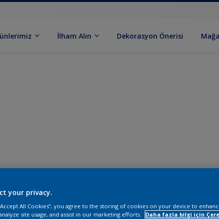
ünlerimiz
İlham Alın
Dekorasyon Önerisi
Mağa
ct your privacy.
 “Accept All Cookies”, you agree to the storing of cookies on your device to enhanc
analyze site usage, and assist in our marketing efforts.
Daha fazla bilgi için Çere