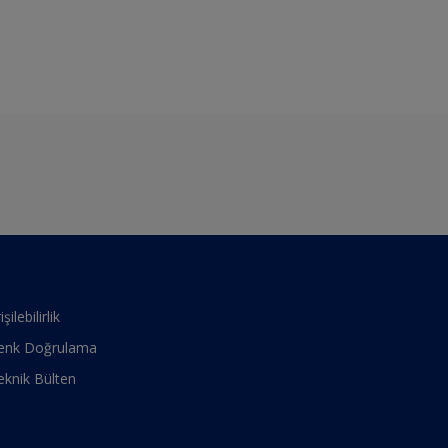
işilebilirlik
enk Doğrulama
eknik Bülten