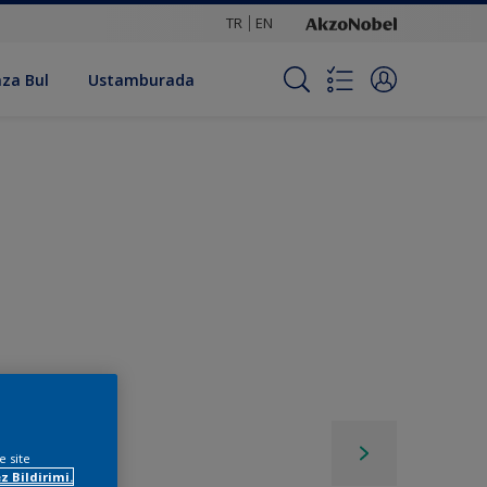
TR
EN
za Bul
Ustamburada
e site
z Bildirimi.