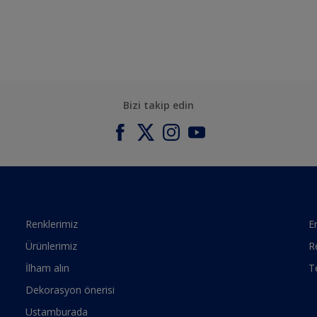
Bizi takip edin
Renklerimiz
Er
Ürünlerimiz
R
İlham alın
T
Dekorasyon önerisi
Ustamburada