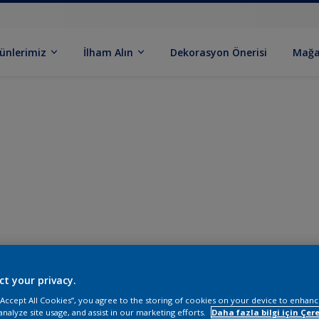
ünlerimiz
İlham Alın
Dekorasyon Önerisi
Mağa
ct your privacy.
 “Accept All Cookies”, you agree to the storing of cookies on your device to enhanc
analyze site usage, and assist in our marketing efforts.
Daha fazla bilgi için Çere