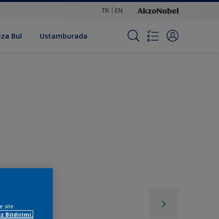
TR
EN
za Bul
Ustamburada
e site
z Bildirimi.