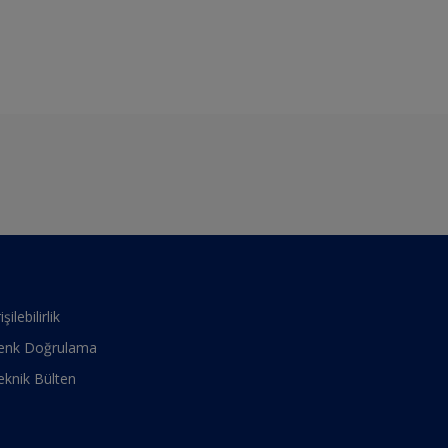
işilebilirlik
enk Doğrulama
eknik Bülten