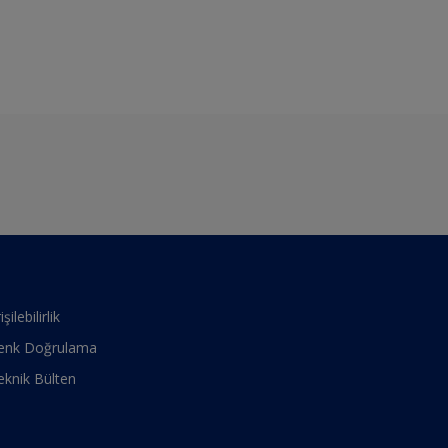
işilebilirlik
enk Doğrulama
eknik Bülten