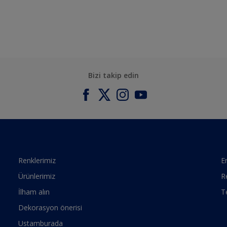
Bizi takip edin
Renklerimiz
Er
Ürünlerimiz
R
İlham alın
T
Dekorasyon önerisi
Ustamburada