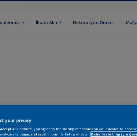
ünlerimiz
İlham Alın
Dekorasyon Önerisi
Mağa
ct your privacy.
 “Accept All Cookies”, you agree to the storing of cookies on your device to enhanc
analyze site usage, and assist in our marketing efforts.
Daha fazla bilgi için Çere