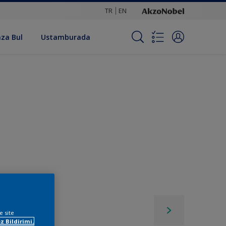
TR
EN
za Bul
Ustamburada
e site
z Bildirimi.