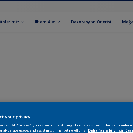
ünlerimiz
İlham Alın
Dekorasyon Önerisi
Mağa
ct your privacy.
 “Accept All Cookies”, you agree to the storing of cookies on your device to enhanc
analyze site usage, and assist in our marketing efforts.
Daha fazla bilgi için Çere