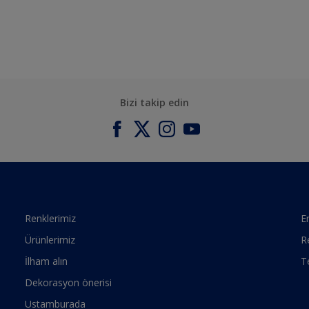
Bizi takip edin
Renklerimiz
Er
Ürünlerimiz
R
İlham alın
T
Dekorasyon önerisi
Ustamburada