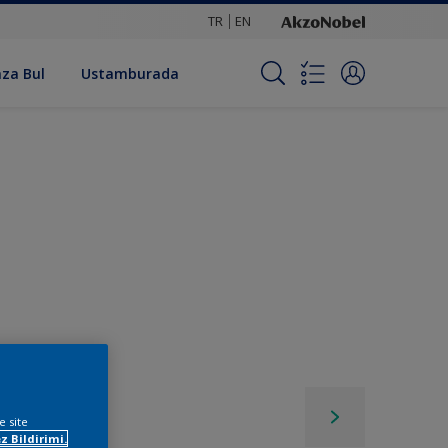
TR
EN
za Bul
Ustamburada
e site
z Bildirimi.