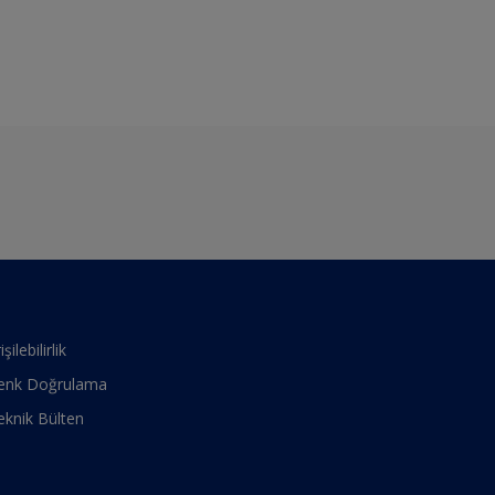
işilebilirlik
enk Doğrulama
eknik Bülten