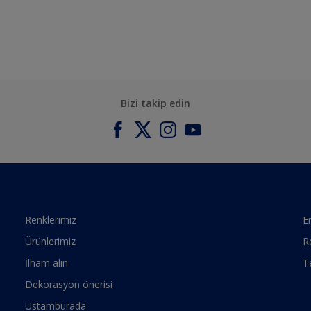
Bizi takip edin
Renklerimiz
Er
Ürünlerimiz
R
İlham alın
T
Dekorasyon önerisi
Ustamburada