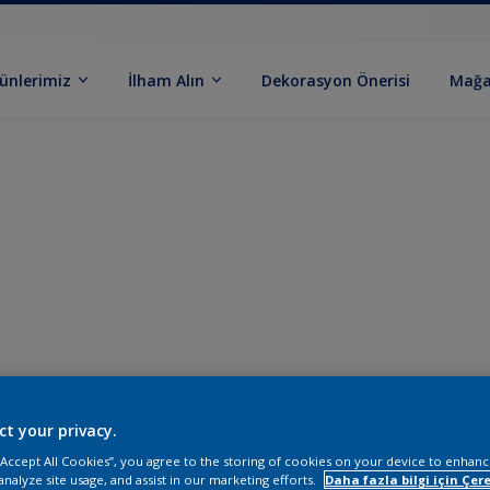
ünlerimiz
İlham Alın
Dekorasyon Önerisi
Mağa
ct your privacy.
 “Accept All Cookies”, you agree to the storing of cookies on your device to enhanc
analyze site usage, and assist in our marketing efforts.
Daha fazla bilgi için Çere