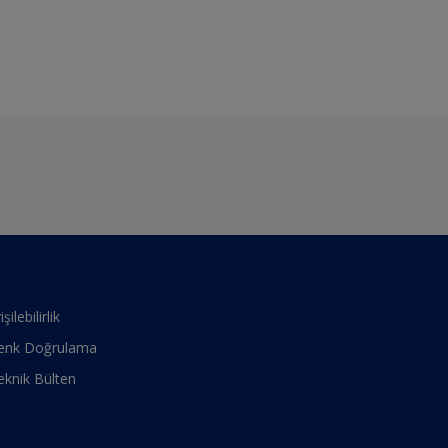
işilebilirlik
enk Doğrulama
eknik Bülten