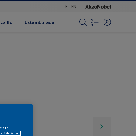
TR
EN
za Bul
Ustamburada
e site
z Bildirimi.