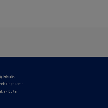
işilebilirlik
enk Doğrulama
eknik Bülten