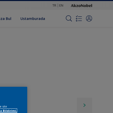
TR
EN
za Bul
Ustamburada
e site
z Bildirimi.