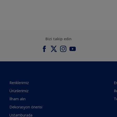
Bizi takip edin
Renklerimiz
Er
Ürünlerimiz
R
İlham alın
T
Dekorasyon önerisi
Ustamburada