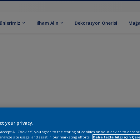
ünlerimiz
İlham Alın
Dekorasyon Önerisi
Mağa
ct your privacy.
 “Accept All Cookies”, you agree to the storing of cookies on your device to enhanc
analyze site usage, and assist in our marketing efforts.
Daha fazla bilgi için Çere