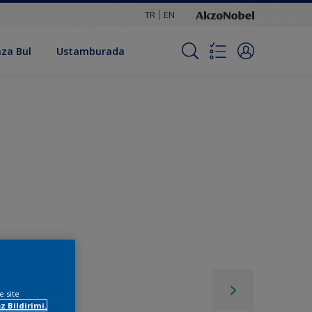
TR
EN
za Bul
Ustamburada
e site
z Bildirimi.