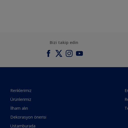
Bizi takip edin
Renklerimiz
Er
Ürünlerimiz
R
İlham alın
T
Dekorasyon önerisi
Ustamburada