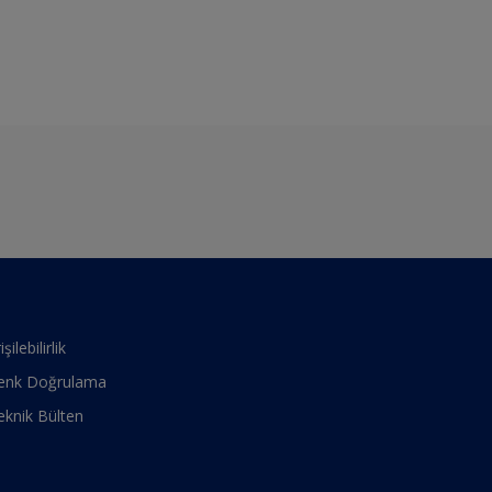
işilebilirlik
enk Doğrulama
eknik Bülten