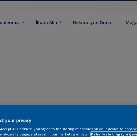
ünlerimiz
İlham Alın
Dekorasyon Önerisi
Mağa
ct your privacy.
 “Accept All Cookies”, you agree to the storing of cookies on your device to enhanc
analyze site usage, and assist in our marketing efforts.
Daha fazla bilgi için Çere