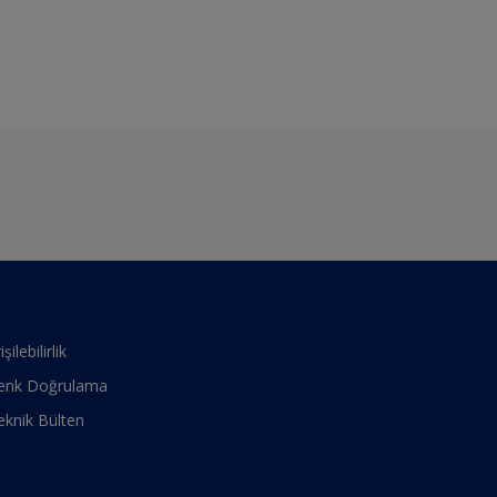
işilebilirlik
enk Doğrulama
eknik Bülten