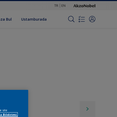
TR
EN
za Bul
Ustamburada
e site
z Bildirimi.