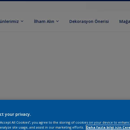
ünlerimiz
İlham Alın
Dekorasyon Önerisi
Mağa
ct your privacy.
 “Accept All Cookies”, you agree to the storing of cookies on your device to enhanc
analyze site usage, and assist in our marketing efforts.
Daha fazla bilgi için Çere