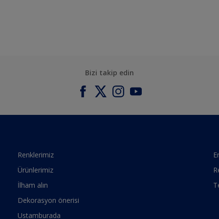
Bizi takip edin
Renklerimiz
Er
Ürünlerimiz
R
İlham alın
T
Dekorasyon önerisi
Ustamburada