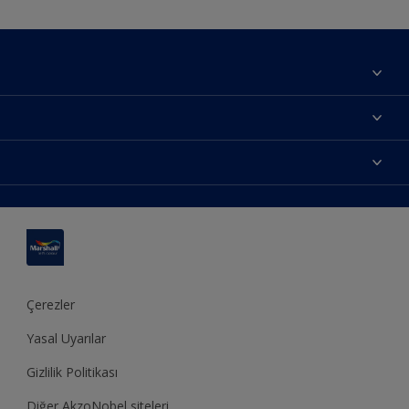
Hakkımızda
Yatırımcı İlişkileri
Renklerimiz
Bilgi Toplum Hizmetleri
Ürünlerimiz
Bize ulaşın
Erişilebilirlik
İlham alın
Bir bayi bul
Renk Doğrulama
Dekorasyon önerisi
Site haritası
Teknik Bülten
Ustamburada
Sürdürülebilirlik
Çerezler
Yasal Uyarılar
Gizlilik Politikası
Diğer AkzoNobel siteleri